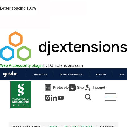
Letter spacing
100
%
Web Accessibility plugin
by DJ-Extensions.com
COMUNICA BR
ACESSO À INFORMAÇÃO
PARTICIPE
LEGISL
IR
PARA
Protocolo
Siga
Intranet
O
CONTEÚDO