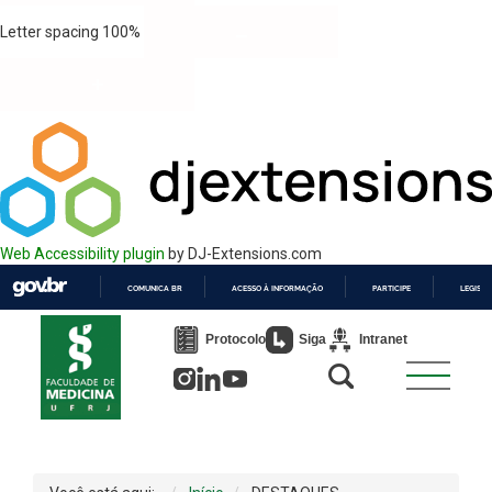
Letter spacing
100
%
Web Accessibility plugin
by DJ-Extensions.com
COMUNICA BR
ACESSO À INFORMAÇÃO
PARTICIPE
LEGISL
IR
PARA
Protocolo
Siga
Intranet
O
CONTEÚDO