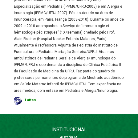
pela Universidade Federal do Rio de Janeiro (2009).
Especialização em Pediatria (IPPMG/UFRJ-2005) e em Alergia e
Imunologia (IPPMG/UFRJ-2007). Pós doutorado na área de
Imunoterapia, em Paris, França (2008-2010). Durante os anos de
2009 e 2010 acompanhou o Serviço de "Immunologie et
hématologie pédiatriques" (1X/semana) chefiado pelo Prof.
Alain Fischer (Hospital Necker-Enfants Malades, Paris).
Atualmente é Professora Adjunta de Pediatria do Instituto de
Puericultura e Pediatria Martagão Gesteira/UFRJ. Atua nos
ambulatórios de Pediatria Geral e de Alergia/ Imunologia do
IPPMG/UFRJ e coordenando a disciplina de Clínica Pediátrica II
da Faculdade de Medicina da UFRJ. Faz parte do quadro de
professores permanentes do programa de Mestrado acadêmico
em Saúde Materno Infantil do IPPMG/UFRJ. Tem experiência na
área médica, com ênfase em Pediatria e Alergia/Imunologia.
Lattes
INSTITUCIONAL
HISTÓRIA