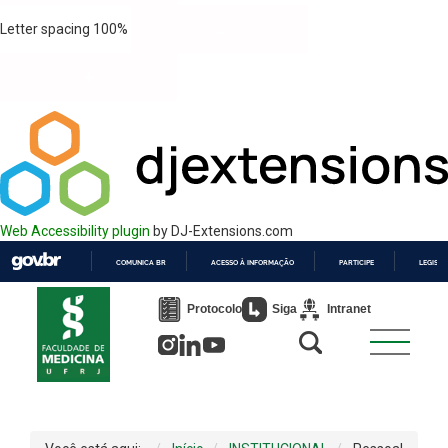
Letter spacing
100
%
Web Accessibility plugin
by DJ-Extensions.com
COMUNICA BR
ACESSO À INFORMAÇÃO
PARTICIPE
LEGISL
IR
PARA
Protocolo
Siga
Intranet
O
CONTEÚDO