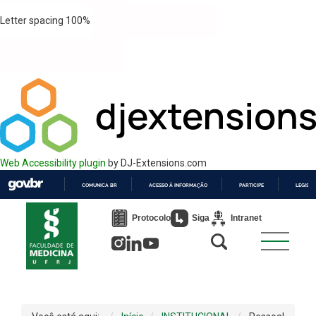
Letter spacing
100
%
Web Accessibility plugin
by DJ-Extensions.com
COMUNICA BR
ACESSO À INFORMAÇÃO
PARTICIPE
LEGISL
IR
PARA
Protocolo
Siga
Intranet
O
CONTEÚDO