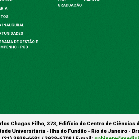
GRADUAÇÃO
ERIA
NTOS
A INAUGURAL
RTUNIDADES
GRAMA DE GESTÃO E
EMPENHO - PGD
rlos Chagas Filho, 373, Edifício do Centro de Ciências 
dade Universitária - Ilha do Fundão - Rio de Janeiro - B
 (21) 3938-6681 / 3938-6708 | E-mail:
gabinete@medicin