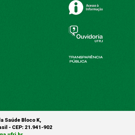
da Saúde Bloco K,
rasil - CEP: 21.941-902
a.ufrj.br