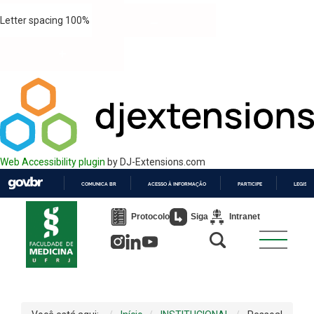
Letter spacing
100
%
Web Accessibility plugin
by DJ-Extensions.com
COMUNICA BR
ACESSO À INFORMAÇÃO
PARTICIPE
LEGISL
IR
PARA
Protocolo
Siga
Intranet
O
CONTEÚDO