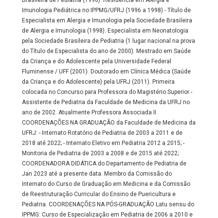
Brasileira de Pediatria (1996). Residência em Alergia e
Imunologia Pediátrica no IPPMG/UFRJ (1996 a 1998) - Título de
Especialista em Alergia e Imunologia pela Sociedade Brasileira
de Alergia e Imunologia (1998). Especialista em Neonatologia
pela Sociedade Brasileira de Pediatria (1 lugar nacional na prova
do Título de Especialista do ano de 2000). Mestrado em Saúde
da Criança e do Adolescente pela Universidade Federal
Fluminense / UFF (2001). Doutorado em Clínica Médica (Saúde
da Criança e do Adolescente) pela UFRJ (2011). Primeira
colocada no Concurso para Professora do Magistério Superior -
Assistente de Pediatria da Faculdade de Medicina da UFRJ no
ano de 2002. Atualmente Professora Associada II.
COORDENAÇÕES NA GRADUAÇÃO da Faculdade de Medicina da
UFRJ: - Internato Rotatório de Pediatria de 2003 a 2011 e de
2018 até 2022; - Internato Eletivo em Pediatria 2012 a 2015; -
Monitoria de Pediatria de 2003 a 2008 e de 2015 até 2022;
COORDENADORA DIDÁTICA do Departamento de Pediatria de
Jan 2023 até a presente data. Membro da Comissão do
Internato do Curso de Graduação em Medicina e da Comissão
de Reestruturação Curricular do Ensino de Puericultura e
Pediatria. COORDENAÇÕES NA PÓS-GRADUAÇÃO Latu sensu do
IPPMG: Curso de Especialização em Pediatria de 2006 a 2010 e