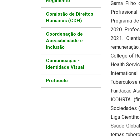
Regimento
Gama Filho 
Profissional
Comissão de Direitos
Humanos (CDH)
Programa de 
2020. Profess
Coordenação de
2021. Cient
Acessibilidade e
remuneração
Inclusão
College of R
Comunicação -
Health Servi
Identidade Visual
Internation
Protocolo
Tuberculose 
Fundação Ata
ICOHRTA (fi
Sociedades (
Liga Científ
Saúde Global
temas tuberc