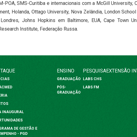
POA, SMS-Curitiba e internacionais com a McGill University, C
ent, Holanda, Ottago University, Nova Zelândia, London School
Londres, Johns Hopkins em Baltimore, EUA, Cape Town Univer
Research Institute, Federação Russa.
TAQUE
ENSINO
PESQUISA
EXTENSÃO
I
ÍCIAS
GRADUAÇÃO
LABS CHS
FACMED
PÓS-
LABS FM
GRADUAÇÃO
ERIA
NTOS
A INAUGURAL
RTUNIDADES
GRAMA DE GESTÃO E
EMPENHO - PGD