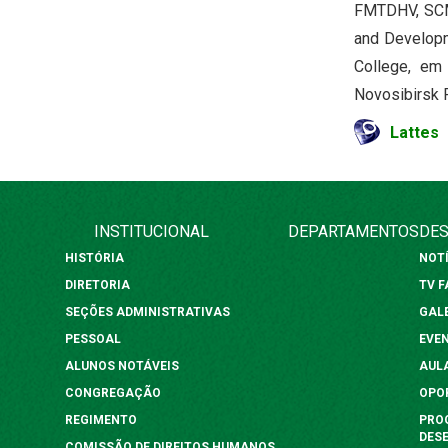
FMTDHV, SCM-
and Developm
College, em 
Novosibirsk 
Lattes
INSTITUCIONAL
DEPARTAMENTOS
DES
HISTÓRIA
NOT
DIRETORIA
TV 
SEÇÕES ADMINISTRATIVAS
GAL
PESSOAL
EVE
ALUNOS NOTÁVEIS
AUL
CONGREGAÇÃO
OPO
REGIMENTO
PRO
DES
COMISSÃO DE DIREITOS HUMANOS