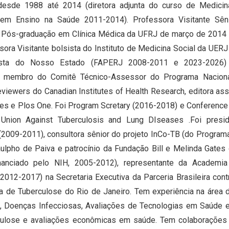
desde 1988 até 2014 (diretora adjunta do curso de Medic
 em Ensino na Saúde 2011-2014). Professora Visitante Sênio
Pós-graduação em Clínica Médica da UFRJ de março de 2014 a
ora Visitante bolsista do Instituto de Medicina Social da UERJ
ista do Nosso Estado (FAPERJ 2008-2011 e 2023-2026) 
: membro do Comitê Técnico-Assessor do Programa Naciona
eviewers do Canadian Institutes of Health Research, editora as
ces e Plos One. Foi Program Scretary (2016-2018) e Conferenc
al Union Against Tuberculosis and Lung DIseases .Foi pres
(2009-2011), consultora sênior do projeto InCo-TB (do Program
ulpho de Paiva e patrocínio da Fundação Bill e Melinda Gates
nanciado pelo NIH, 2005-2012), representante da Academ
2012-2017) na Secretaria Executiva da Parceria Brasileira con
ica de Tuberculose do Rio de Janeiro. Tem experiência na área
, Doenças Infecciosas, Avaliações de Tecnologias em Saúde e
ulose e avaliações econômicas em saúde. Tem colaborações c