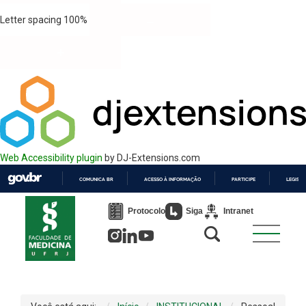
Letter spacing
100
%
Web Accessibility plugin
by DJ-Extensions.com
COMUNICA BR
ACESSO À INFORMAÇÃO
PARTICIPE
LEGISL
IR
PARA
Protocolo
Siga
Intranet
O
CONTEÚDO