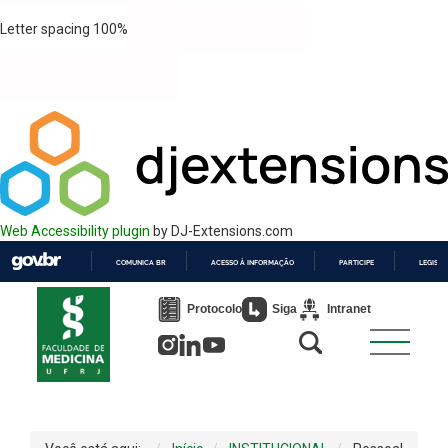
Letter spacing
100
%
Web Accessibility plugin
by DJ-Extensions.com
COMUNICA BR
ACESSO À INFORMAÇÃO
PARTICIPE
LEGISL
IR
PARA
Protocolo
Siga
Intranet
O
CONTEÚDO