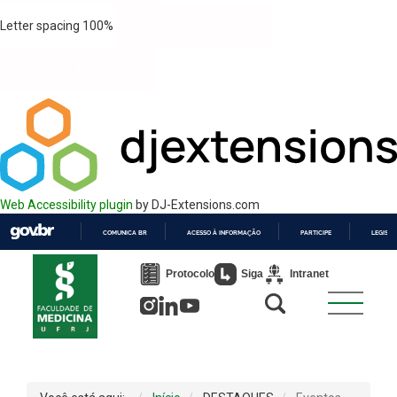
Letter spacing
100
%
Web Accessibility plugin
by DJ-Extensions.com
COMUNICA BR
ACESSO À INFORMAÇÃO
PARTICIPE
LEGISL
IR
PARA
Protocolo
Siga
Intranet
O
CONTEÚDO