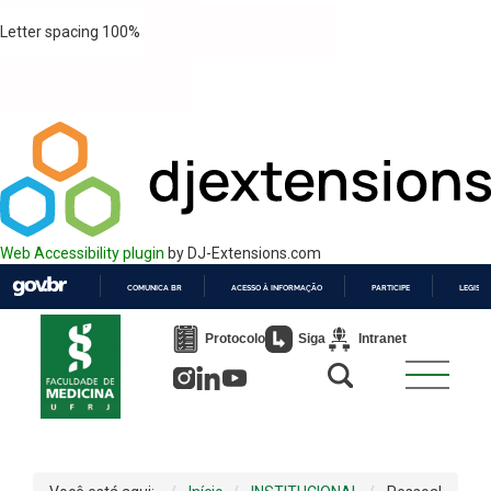
Letter spacing
100
%
Web Accessibility plugin
by DJ-Extensions.com
COMUNICA BR
ACESSO À INFORMAÇÃO
PARTICIPE
LEGISL
IR
PARA
Protocolo
Siga
Intranet
O
CONTEÚDO