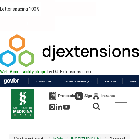
Letter spacing
100
%
Web Accessibility plugin
by DJ-Extensions.com
COMUNICA BR
ACESSO À INFORMAÇÃO
PARTICIPE
LEGISL
IR
PARA
Protocolo
Siga
Intranet
O
CONTEÚDO