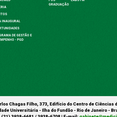
GRADUAÇÃO
ERIA
NTOS
A INAUGURAL
RTUNIDADES
GRAMA DE GESTÃO E
EMPENHO - PGD
rlos Chagas Filho, 373, Edifício do Centro de Ciências 
dade Universitária - Ilha do Fundão - Rio de Janeiro - B
 (21) 3938-6681 / 3938-6708 | E-mail:
gabinete@medicin