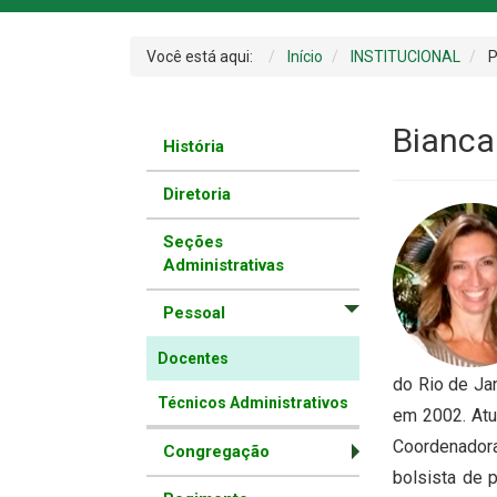
Você está aqui:
Início
INSTITUCIONAL
P
Bianca
História
Diretoria
Seções
Administrativas
Pessoal
Docentes
do Rio de Ja
Técnicos Administrativos
em 2002. Atu
Coordenadora
Congregação
bolsista de 