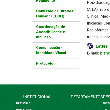
Regimento
Pós-Graduaçã
(AIEA), rep
Comissão de Direitos
Humanos (CDH)
Clínica Méd
Iniciação Ci
Coordenação de
Radiofarmáci
Acessibilidade e
tronco, leucó
Inclusão
Lattes
Comunicação -
Identidade Visual
E-mail:
bian
Protocolo
INSTITUCIONAL
DEPARTAMENTOS
DES
HISTÓRIA
NOT
DIRETORIA
TV 