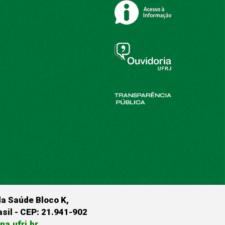
da Saúde Bloco K,
rasil - CEP: 21.941-902
a.ufrj.br