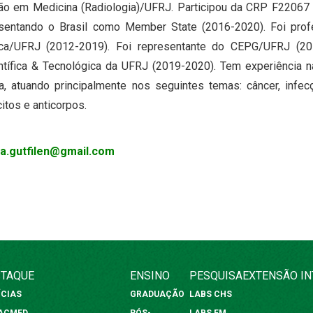
o em Medicina (Radiologia)/UFRJ. Participou da CRP F22067 d
resentando o Brasil como Member State (2016-2020). Foi pr
ica/UFRJ (2012-2019). Foi representante do CEPG/UFRJ (20
entífica & Tecnológica da UFRJ (2019-2020). Tem experiência 
a, atuando principalmente nos seguintes temas: câncer, infecçã
citos e anticorpos.
ca.gutfilen@gmail.com
TAQUE
ENSINO
PESQUISA
EXTENSÃO
I
ÍCIAS
GRADUAÇÃO
LABS CHS
FACMED
PÓS-
LABS FM