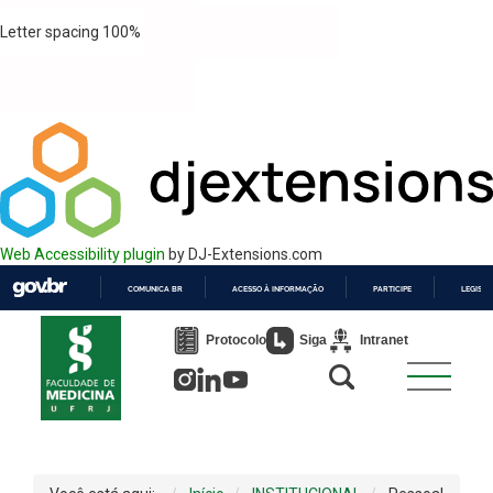
Letter spacing
100
%
Web Accessibility plugin
by DJ-Extensions.com
COMUNICA BR
ACESSO À INFORMAÇÃO
PARTICIPE
LEGISL
IR
PARA
Protocolo
Siga
Intranet
O
CONTEÚDO