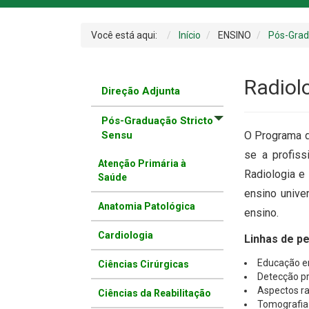
Você está aqui:
Início
ENSINO
Pós-Gra
Radiol
Direção Adjunta
Pós-Graduação Stricto
Sensu
O Programa d
se a profiss
Atenção Primária à
Radiologia e
Saúde
ensino unive
Anatomia Patológica
ensino.
Cardiologia
Linhas de pe
Educação e
Ciências Cirúrgicas
Detecção p
Aspectos ra
Ciências da Reabilitação
Tomografia