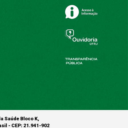
da Saúde Bloco K,
rasil - CEP: 21.941-902