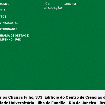
FACMED
PÓS-
LABS FM
GRADUAÇÃO
ERIA
NTOS
A INAUGURAL
RTUNIDADES
GRAMA DE GESTÃO E
EMPENHO - PGD
rlos Chagas Filho, 373, Edifício do Centro de Ciências 
dade Universitária - Ilha do Fundão - Rio de Janeiro - B