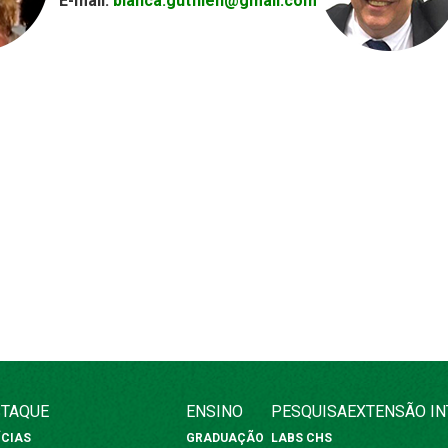
E-mail:
bianca.gutfilen@gmail.com
TAQUE
ENSINO
PESQUISA
EXTENSÃO
I
ÍCIAS
GRADUAÇÃO
LABS CHS