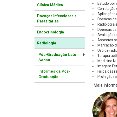
Estudo por
Clínica Médica
Correlação 
Aplicações 
Doenças Infecciosas e
Doenças car
Parasitárias
Radiologia 
Doenças ost
Endocrinologia
Avaliação r
Aspectos ra
Radiologia
Marcação de
Uso de radi
Pós-Graduação Lato
Terapia actí
Sensu
Medicina Nu
Imagem Feta
Informes da Pós-
Física das 
Graduação
Proteção ra
Mais inform