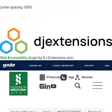
Letter spacing
100
%
Web Accessibility plugin
by DJ-Extensions.com
COMUNICA BR
ACESSO À INFORMAÇÃO
PARTICIPE
LEGISL
IR
PARA
Protocolo
Siga
Intranet
O
CONTEÚDO