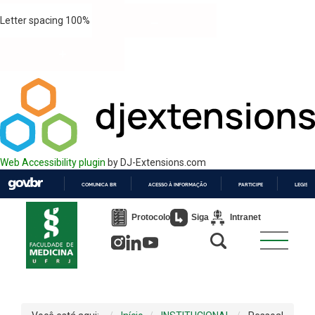
Letter spacing
100
%
Web Accessibility plugin
by DJ-Extensions.com
COMUNICA BR
ACESSO À INFORMAÇÃO
PARTICIPE
LEGISL
IR
PARA
Protocolo
Siga
Intranet
O
CONTEÚDO