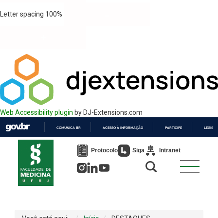
Letter spacing
100
%
Web Accessibility plugin
by DJ-Extensions.com
COMUNICA BR
ACESSO À INFORMAÇÃO
PARTICIPE
LEGISL
IR
PARA
Protocolo
Siga
Intranet
O
CONTEÚDO