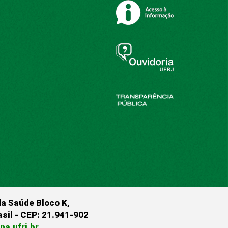
da Saúde Bloco K,
rasil - CEP: 21.941-902
a.ufrj.br