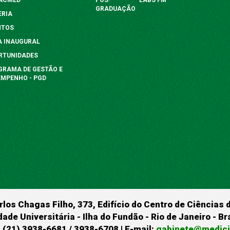
GRADUAÇÃO
ERIA
NTOS
A INAUGURAL
RTUNIDADES
GRAMA DE GESTÃO E
EMPENHO - PGD
rlos Chagas Filho, 373, Edifício do Centro de Ciências 
dade Universitária - Ilha do Fundão - Rio de Janeiro - B
 (21) 3938-6681 / 3938-6708 | E-mail:
gabinete@medicin