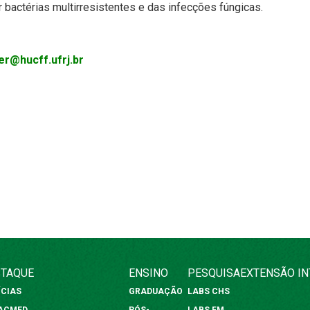
 bactérias multirresistentes e das infecções fúngicas.
er@hucff.ufrj.br
TAQUE
ENSINO
PESQUISA
EXTENSÃO
I
ÍCIAS
GRADUAÇÃO
LABS CHS
FACMED
PÓS-
LABS FM