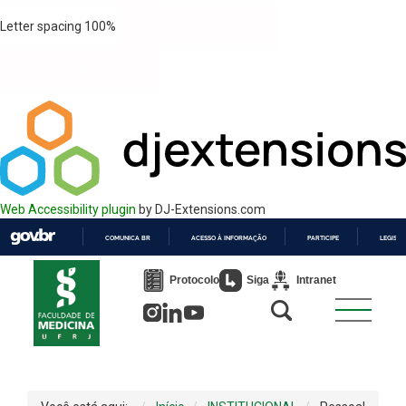
Letter spacing
100
%
Web Accessibility plugin
by DJ-Extensions.com
COMUNICA BR
ACESSO À INFORMAÇÃO
PARTICIPE
LEGISL
IR
PARA
Protocolo
Siga
Intranet
O
CONTEÚDO