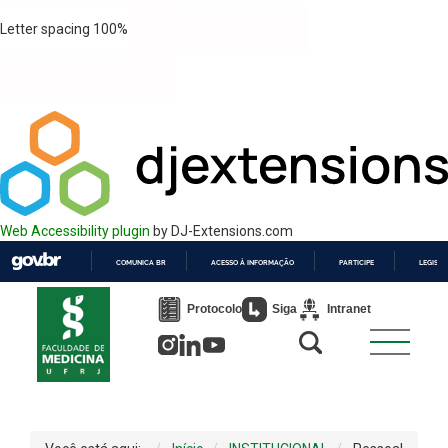
Letter spacing
100
%
Web Accessibility plugin
by DJ-Extensions.com
COMUNICA BR
ACESSO À INFORMAÇÃO
PARTICIPE
LEGISL
IR
PARA
Protocolo
Siga
Intranet
O
CONTEÚDO