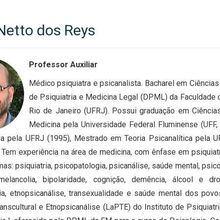
Netto dos Reys
Professor Auxiliar
Médico psiquiatra e psicanalista. Bacharel em Ciência
de Psiquiatria e Medicina Legal (DPML) da Faculdade 
Rio de Janeiro (UFRJ). Possui graduação em Ciência
Medicina pela Universidade Federal Fluminense (UFF,
ia pela UFRJ (1995), Mestrado em Teoria Psicanalítica pela 
 Tem experiência na área de medicina, com ênfase em psiquiatr
as: psiquiatria, psicopatologia, psicanálise, saúde mental, psico
elancolia, bipolaridade, cognição, demência, álcool e droga
ria, etnopsicanálise, transexualidade e saúde mental dos pov
ranscultural e Etnopsicanálise (LaPTE) do Instituto de Psiquiat