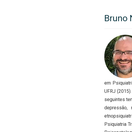
Bruno 
em Psiquiatr
UFRJ (2015).
seguintes tem
depressão, m
etnopsiquiat
Psiquiatria T