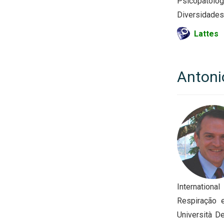
Psicopatolog
Diversidades
Lattes
Antoni
Internationa
Respiração e
Università D