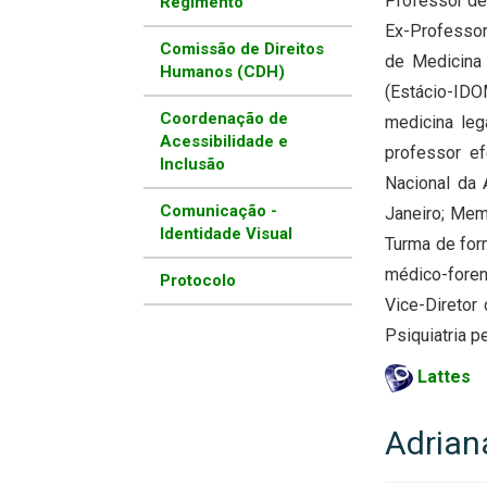
Professor de 
Regimento
Ex-Professor
Comissão de Direitos
de Medicina
Humanos (CDH)
(Estácio-IDO
Coordenação de
medicina leg
Acessibilidade e
professor ef
Inclusão
Nacional da 
Comunicação -
Janeiro; Mem
Identidade Visual
Turma de for
médico-foren
Protocolo
Vice-Diretor
Psiquiatria p
Lattes
Adriana