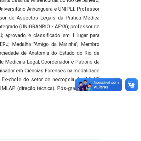
Santa Casa da Misericórdia do Rio de Janeiro;
Universitário Anhanguera e UNIPLI; Professor
sor de Aspectos Legais da Prática Médica
ntegrado (UNIGRANRIO - AFYA); professor de
; aprovado e classificado em 1 lugar para
ERJ; Medalha ''Amigo da Marinha''; Membro
 Sociedade de Anatomia do Estado do Rio de
de Medicina Legal; Coordenador e Patrono da
uisador em Ciências Forenses na modalidade
. Ex-chefe do setor de necropsia do IMLAP.
o IMLAP (direção técnica). Pós-graduando em