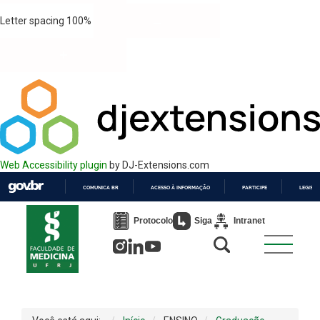
Letter spacing
100
%
Web Accessibility plugin
by DJ-Extensions.com
COMUNICA BR
ACESSO À INFORMAÇÃO
PARTICIPE
LEGISL
IR
PARA
Protocolo
Siga
Intranet
O
CONTEÚDO