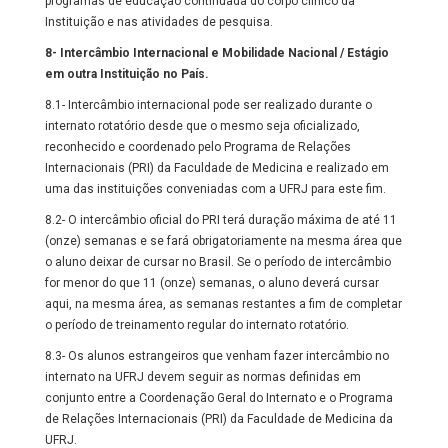
programas de educação continuada do corpo clínico da
Instituição e nas atividades de pesquisa.
8-
Intercâmbio Internacional e Mobilidade Nacional / Estágio
em outra Instituição no País.
8.1- Intercâmbio internacional pode ser realizado durante o
internato rotatório desde que o mesmo seja oficializado,
reconhecido e coordenado pelo Programa de Relações
Internacionais (PRI) da Faculdade de Medicina e realizado em
uma das instituições conveniadas com a UFRJ para este fim.
8.2- O intercâmbio oficial do PRI terá duração máxima de até 11
(onze) semanas e se fará obrigatoriamente na mesma área que
o aluno deixar de cursar no Brasil. Se o período de intercâmbio
for menor do que 11 (onze) semanas, o aluno deverá cursar
aqui, na mesma área, as semanas restantes a fim de completar
o período de treinamento regular do internato rotatório.
8.3- Os alunos estrangeiros que venham fazer intercâmbio no
internato na UFRJ devem seguir as normas definidas em
conjunto entre a Coordenação Geral do Internato e o Programa
de Relações Internacionais (PRI) da Faculdade de Medicina da
UFRJ.