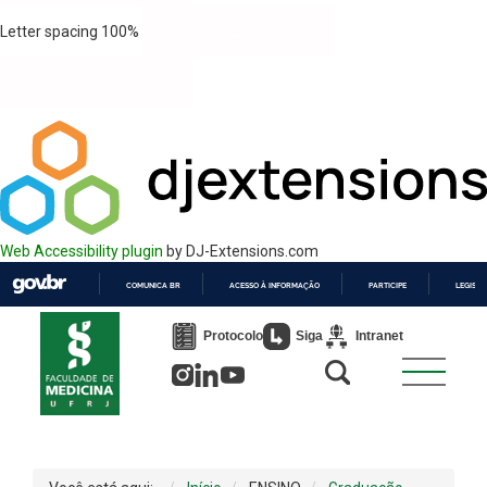
Letter spacing
100
%
Web Accessibility plugin
by DJ-Extensions.com
COMUNICA BR
ACESSO À INFORMAÇÃO
PARTICIPE
LEGISL
IR
PARA
Protocolo
Siga
Intranet
O
CONTEÚDO