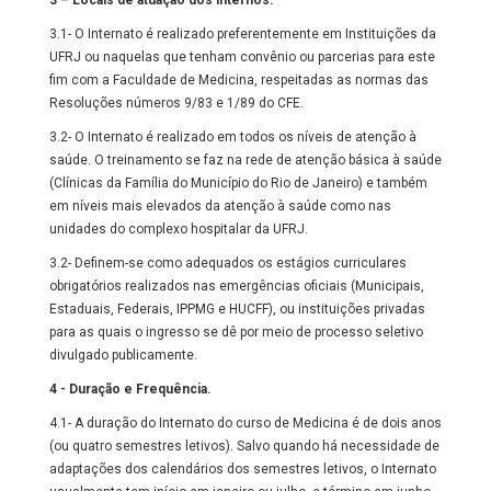
3 – Locais de atuação dos internos.
3.1- O Internato é realizado preferentemente em Instituições da
UFRJ ou naquelas que tenham convênio ou parcerias para este
fim com a Faculdade de Medicina, respeitadas as normas das
Resoluções números 9/83 e 1/89 do CFE.
3.2- O Internato é realizado em todos os níveis de atenção à
saúde. O treinamento se faz na rede de atenção básica à saúde
(Clínicas da Família do Município do Rio de Janeiro) e também
em níveis mais elevados da atenção à saúde como nas
unidades do complexo hospitalar da UFRJ.
3.2- Definem-se como adequados os estágios curriculares
obrigatórios realizados nas emergências oficiais (Municipais,
Estaduais, Federais, IPPMG e HUCFF), ou instituições privadas
para as quais o ingresso se dê por meio de processo seletivo
divulgado publicamente.
4 - Duração e Frequência.
4.1- A duração do Internato do curso de Medicina é de dois anos
(ou quatro semestres letivos). Salvo quando há necessidade de
adaptações dos calendários dos semestres letivos, o Internato