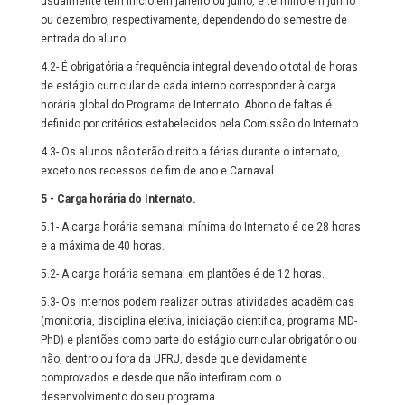
usualmente tem início em janeiro ou julho, e término em junho
ou dezembro, respectivamente, dependendo do semestre de
entrada do aluno.
4.2- É obrigatória a frequência integral devendo o total de horas
de estágio curricular de cada interno corresponder à carga
horária global do Programa de Internato. Abono de faltas é
definido por critérios estabelecidos pela Comissão do Internato.
4.3- Os alunos não terão direito a férias durante o internato,
exceto nos recessos de fim de ano e Carnaval.
5 - Carga horária do Internato.
5.1- A carga horária semanal mínima do Internato é de 28 horas
e a máxima de 40 horas.
5.2- A carga horária semanal em plantões é de 12 horas.
5.3- Os Internos podem realizar outras atividades acadêmicas
(monitoria, disciplina eletiva, iniciação científica, programa MD-
PhD) e plantões como parte do estágio curricular obrigatório ou
não, dentro ou fora da UFRJ, desde que devidamente
comprovados e desde que não interfiram com o
desenvolvimento do seu programa.