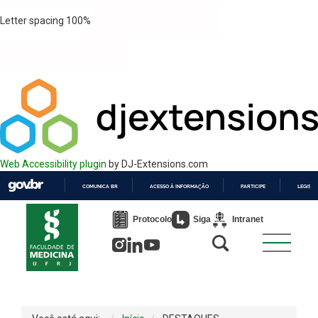
Letter spacing
100
%
Web Accessibility plugin
by DJ-Extensions.com
COMUNICA BR
ACESSO À INFORMAÇÃO
PARTICIPE
LEGISL
IR
PARA
Protocolo
Siga
Intranet
O
CONTEÚDO