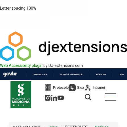
Letter spacing
100
%
Web Accessibility plugin
by DJ-Extensions.com
COMUNICA BR
ACESSO À INFORMAÇÃO
PARTICIPE
LEGISL
IR
PARA
Protocolo
Siga
Intranet
O
CONTEÚDO