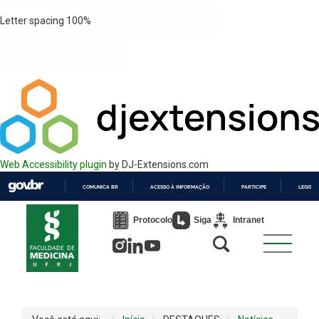
Letter spacing
100
%
Web Accessibility plugin
by DJ-Extensions.com
COMUNICA BR
ACESSO À INFORMAÇÃO
PARTICIPE
LEGISL
IR
PARA
Protocolo
Siga
Intranet
O
CONTEÚDO