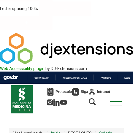
Letter spacing
100
%
Web Accessibility plugin
by DJ-Extensions.com
COMUNICA BR
ACESSO À INFORMAÇÃO
PARTICIPE
LEGISL
IR
PARA
Protocolo
Siga
Intranet
O
CONTEÚDO